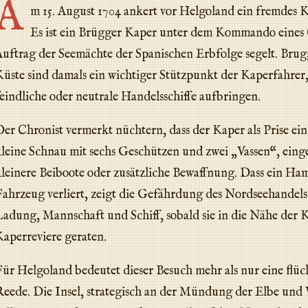
A
m 15. August 1704 ankert vor Helgoland ein fremdes K
Es ist ein Brügger Kaper unter dem Kommando eines C
uftrag der Seemächte der Spanischen Erbfolge segelt. Brug
üste sind damals ein wichtiger Stützpunkt der Kaperfahrer
eindliche oder neutrale Handelsschiffe aufbringen.
er Chronist vermerkt nüchtern, dass der Kaper als Prise ei
leine Schnau mit sechs Geschützen und zwei „Vassen“, eing
leinere Beiboote oder zusätzliche Bewaffnung. Dass ein Ha
ahrzeug verliert, zeigt die Gefährdung des Nordseehandels:
adung, Mannschaft und Schiff, sobald sie in die Nähe der
aperreviere geraten.
ür Helgoland bedeutet dieser Besuch mehr als nur eine flüc
eede. Die Insel, strategisch an der Mündung der Elbe und