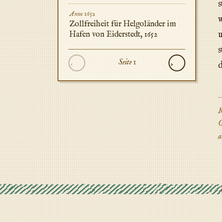
s
Anno 1652
w
Zollfreiheit für Helgoländer im
Hafen von Eiderstedt, 1652
s
Seite 1
‹
›
d
K
G
a