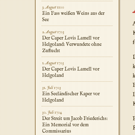
3. August 1100
Ein Fass weißen Weins aus der
See
A
2. August 1703
K
Der Caper Lovis Lamell vor
f
Helgoland: Verwundete ohne
Zuflucht
D
1. August 1703
k
Der Caper Lovis Lamell vor
Helgoland
k
F
31. Juli 1703
Ein Seeländischer Kaper vor
L
Helgoland
K
30. Juli 1704
F
Der Streit um Jacob Friederichs:
Ein Memorial vor dem
R
Commissarius