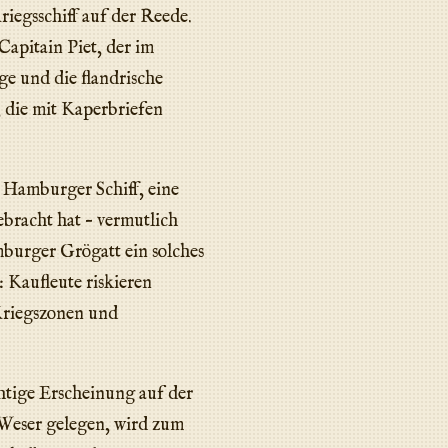
riegsschiff auf der Reede.
apitain Piet, der im
ge und die flandrische
, die mit Kaperbriefen
n Hamburger Schiff, eine
ebracht hat – vermutlich
mburger Grögatt ein solches
 Kaufleute riskieren
 Kriegszonen und
htige Erscheinung auf der
 Weser gelegen, wird zum