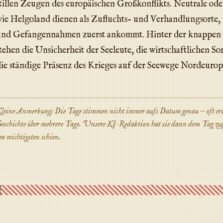
tillen Zeugen des europäischen Großkonflikts. Neutrale ode
ie Helgoland dienen als Zufluchts- und Verhandlungsorte,
und Gefangennahmen zuerst ankommt. Hinter der knappen 
tehen die Unsicherheit der Seeleute, die wirtschaftlichen S
ie ständige Präsenz des Krieges auf der Seewege Nordeurop
leine Anmerkung: Die Tage stimmen nicht immer aufs Datum genau — oft erstr
eschichte über mehrere Tage. Unsere KI-Redaktion hat sie dann dem Tag zuge
m wichtigsten schien.